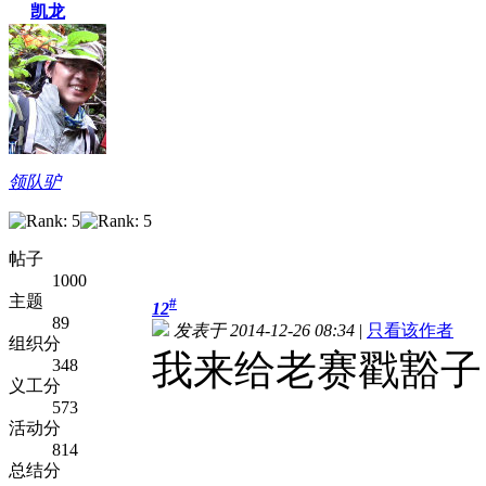
凯龙
领队驴
帖子
1000
主题
#
12
89
发表于 2014-12-26 08:34
|
只看该作者
组织分
我来给老赛戳豁
348
义工分
573
活动分
814
总结分