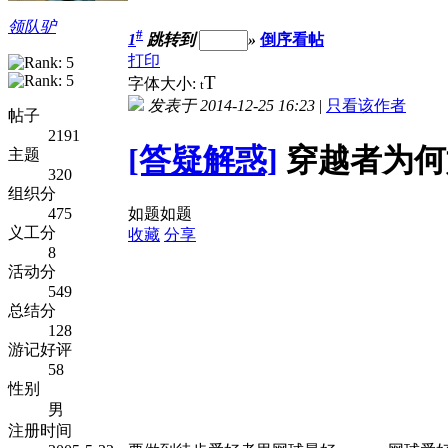
领队驴
#
1
跳转到
»
倒序看帖
打印
T
字体大小:
t
发表于 2014-12-25 16:23
|
只看该作者
帖子
2191
[答疑解惑]
穿越者为何
主题
320
组织分
475
如题如题
义工分
收藏
分享
8
活动分
549
总结分
128
游记好评
58
性别
男
注册时间