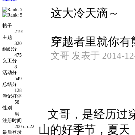
这大冷天滴～
帖子
2191
主题
穿越者里就你有
320
组织分
文哥 发表于 2014-12-2
475
义工分
8
活动分
549
总结分
128
游记好评
58
性别
文哥，是经历过穿
男
注册时间
山的好季节，夏天
2005-5-22
最后登录