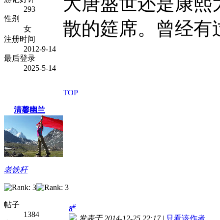
大唐盛世还是康熙
293
性别
散的筵席。曾经有
女
注册时间
2012-9-14
最后登录
2025-5-14
TOP
清馨幽兰
老铁杆
帖子
#
8
1384
发表于 2014-12-25 22:17
|
只看该作者