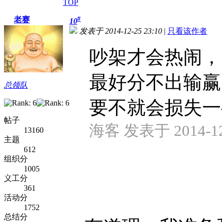
TOP
#
老赛
10
发表于 2014-12-25 23:10
|
只看该作者
吵架才会热闹，
最好分不出输赢
总领队
要不就会损失一
帖子
海客 发表于 2014-12-
13160
主题
612
组织分
1005
义工分
361
活动分
1752
总结分