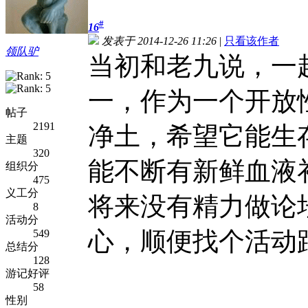
#
16
发表于 2014-12-26 11:26
|
只看该作者
领队驴
当初和老九说，一
一，作为一个开放
帖子
2191
净土，希望它能生
主题
320
能不断有新鲜血液
组织分
475
义工分
将来没有精力做论
8
活动分
心，顺便找个活动
549
总结分
128
游记好评
58
性别