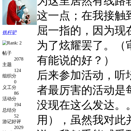
为这里居然有线路轨
这一点；在我接触
屈一指的，因为现
铁杆驴
为了炫耀罢了。（
帖子
有能说的好？）
2078
主题
124
后来参加活动，听
组织分
0
者最厉害的活动是
义工分
86
活动分
没现在这么发达。
194
总结分
52
用），虽然我对此
游记好评
2029