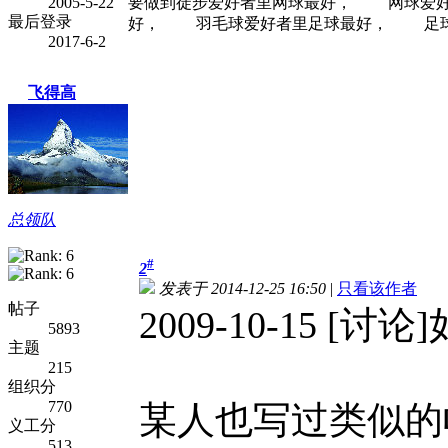
2005-5-22
要做到徒步爱好者里网球最好， 网球爱
最后登录
好， 羽毛球爱好者里足球最好， 足球爱
2017-6-2
飞得高
总领队
#
2
发表于 2014-12-25 16:50
|
只看该作者
帖子
2009-10-15 
5893
主题
215
组织分
770
某人也写过类似的
义工分
513