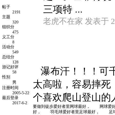
三项特 ...
帖子
2191
主题
老虎不在家 发表于 2014
320
组织分
475
义工分
8
活动分
549
总结分
128
游记好评
瀑布汗！！！可
58
性别
太高啦，容易摔死
男
注册时间
2005-5-22
个喜欢爬山登山的
最后登录
2017-6-2
要做到徒步爱好者里网球最好， 网球爱
好， 羽毛球爱好者里足球最好， 足球爱