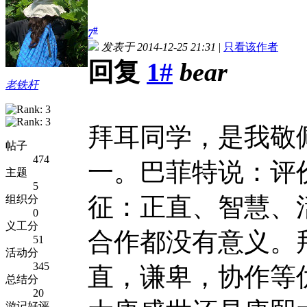
#
7
发表于 2014-12-25 21:31
|
只看该作者
回复
1#
bear
老铁杆
拜耳同学，是我敬
帖子
474
一。巴菲特说：评
主题
5
征：正直、智慧、
组织分
0
义工分
合作都没有意义。
51
活动分
345
直，谦卑，协作等
总结分
20
游记好评