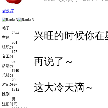
老铁杆
帖子
兴旺的时候你在
7344
主题
361
组织分
175
义工分
再说了～
82
活动分
1140
总结分
70
这大冷天滴～
游记好评
1312
性别
男
注册时间