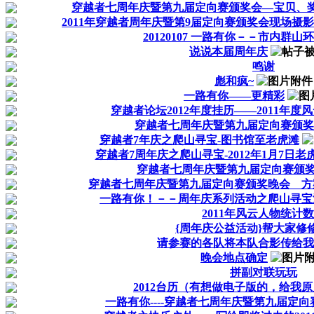
穿越者七周年庆暨第九届定向赛颁奖会—宝贝、
2011年穿越者周年庆暨第9届定向赛颁奖会现场摄
20120107 一路有你－－市内群山
说说本届周年庆
鸣谢
彪和疯~
一路有你——更精彩
穿越者论坛2012年度挂历——2011年度
穿越者七周年庆暨第九届定向赛颁奖
穿越者7年庆之爬山寻宝-图书馆至老虎滩
穿越者7周年庆之爬山寻宝-2012年1月7日
穿越者七周年庆暨第九届定向赛颁奖
穿越者七周年庆暨第九届定向赛颁奖晚会 方
一路有你！－－周年庆系列活动之爬山寻宝
2011年风云人物统计
{周年庆公益活动}帮大家修
请参赛的各队将本队合影传给我
晚会地点确定
拼副对联玩玩
2012台历（有想做电子版的，给我
一路有你----穿越者七周年庆暨第九届定