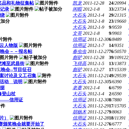
奖品和礼物征集帖
凯龙
2011-12-28
24
/
20994
影记录
闲暇
2012-1-8
33
/
23734
环绕
大石头
2012-1-4
29
/
21315
大石头
2012-1-8
23
/
19660
大石头
2012-1-9
9
/
9559
文哥
2012-1-8
9
/
9903
信用证
2011-12-30
6
/
8489
风云人物版
信用证
2012-1-7
14
/
9351
晚会－－报名帖
春虫虫
2011-12-27
76
/
50570
彪驴
2011-12-28
39
/
109122
老虎滩至武昌街
飞得高
2012-1-5
13
/
13873
晚会--节目征召
彪驴
2011-12-27
17
/
15339
案讨论及义工召集
大石头
2011-12-21
49
/
29539
活动 说明
大石头
2011-12-30
5
/
6390
数据
老赛
2012-1-4
6
/
6799
修登山杖
大石头
2012-1-4
2
/
6590
——信用证
信用证
2011-12-30
8
/
7880
大石头
2011-12-29
17
/
15705
胡杨木
2011-12-27
9
/
8063
原片）
信用证
2011-12-28
18
/
11391
向赛颁奖晚会就要开始了
大石头
2011-12-27
6
/
6777