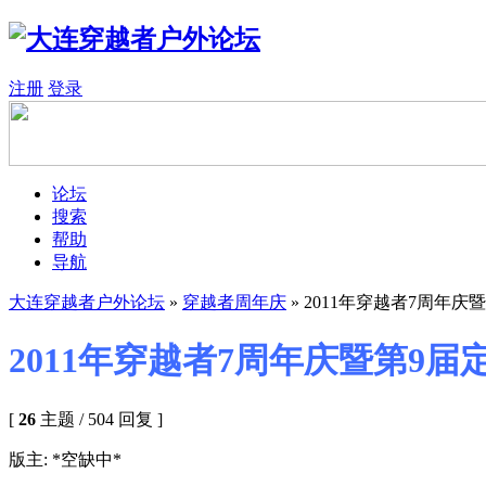
注册
登录
论坛
搜索
帮助
导航
大连穿越者户外论坛
»
穿越者周年庆
» 2011年穿越者7周年
2011年穿越者7周年庆暨第9
[
26
主题 / 504 回复 ]
版主: *空缺中*