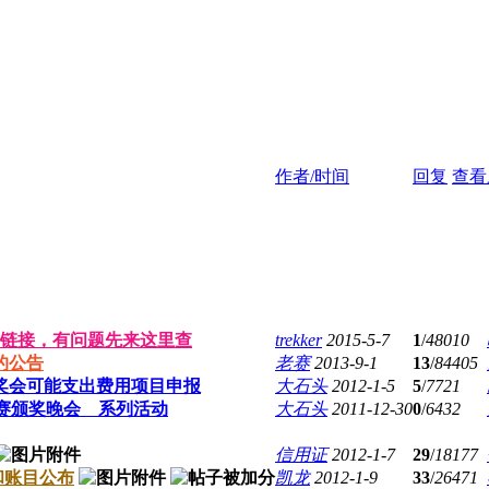
作者/时间
回复
查看
链接，有问题先来这里查
trekker
2015-5-7
1
/
48010
的公告
老赛
2013-9-1
13
/
84405
奖会可能支出费用项目申报
大石头
2012-1-5
5
/
7721
向赛颁奖晚会 系列活动
大石头
2011-12-30
0
/
6432
信用证
2012-1-7
29
/
18177
和账目公布
凯龙
2012-1-9
33
/
26471