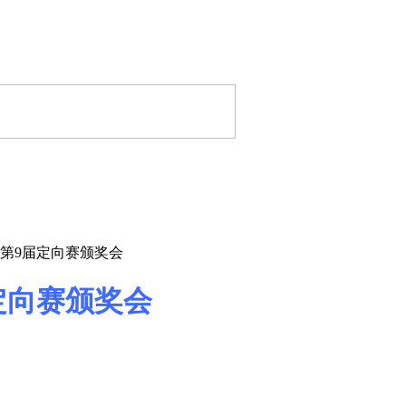
庆暨第9届定向赛颁奖会
届定向赛颁奖会