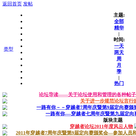
返回首页
发帖
主题:
全部
精华
|
时间:
一天
类型
两天
周
月
季
|
热门
论坛导读——关于论坛使用和管理的各种帖子
关于进一步规范论坛言行
一路有你－－穿越者7周年庆暨第9届定向赛颁
一路有你----穿越者七周年庆暨第九届定
版块主题
穿越者论坛2011年度风云人物
2011年穿越者7周年庆暨第9届定向赛颁奖会—参加人员