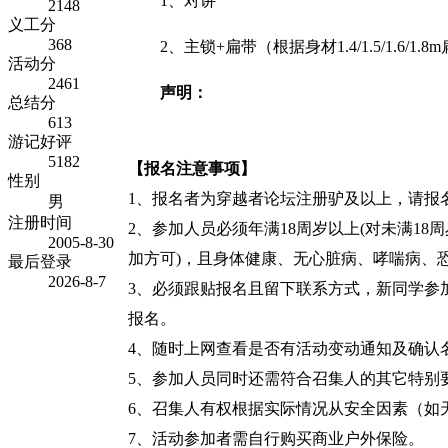
1、对讲
2148
义工分
368
2、
主锁+扁带（根据身材1.4/1.5/1
活动分
2461
声明：
总结分
613
游记好评
5182
【报名注意事项】
性别
1
、报名者为穿越者论坛注册驴及以上，请报
男
注册时间
2
、参加人员必须年满18周岁以上(对未满1
2005-8-30
加方可)，且身体健康、无心脏病、哮喘病、
最后登录
2026-8-7
3
、必须跟贴报名且留下联系方式，新同学参加
报名。
4、随时上网查看是否有活动变动通知及确认
5
、参加人员同时还需符合召集人的其它特别
6
、召集人有权根据实际情况从安全因素（如
7
、活动参加者需自行购买商业户外保险。