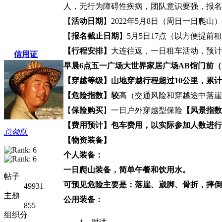
人，无行为障碍性疾病，团队意识要强，报名
【
活动日期
】2022年5月8日（周日一日爬山）
【
报名截止日期
】5月5日17点（以方便提前
【行程安排】
大连往返，一日租车活动，预计
信用证
早晨6点五一广场大世界家居广场AB馆门前
【穿越等级】
山地穿越行程超过10公里，累计上
【危险指数】
较
高（交通风险和穿越途中落崖
【
保险购买
】一日户外穿越型保险
【风景指数
【费用预计】
包车费用，以实际参加人数进行
总领队
【物资装备】
个人装备：
一日爬山装备，简单午餐和饮用水。
帖子
可预见危险主要是：落崖、崴脚、骨折，摔倒
49931
主题
公用装备：
855
组织分