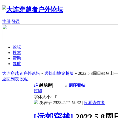
注册
登录
论坛
搜索
帮助
导航
大连穿越者户外论坛
»
远郊山地穿越版
» 2022.5.8周日
返回列表
发帖
#
1
跳转到
»
倒序看帖
打印
T
字体大小:
t
发表于 2022-2-11 15:32
|
只看该作者
[远郊穿越]
2022.5