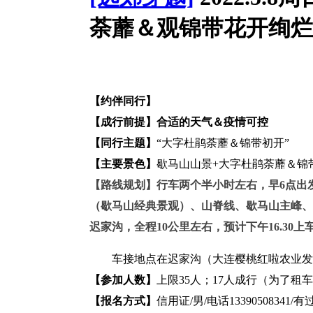
荼蘼＆观锦带花开绚烂
【约伴同行】
【成行前提】合适的天气＆疫情可控
【同行主题】
“大字杜鹃荼蘼＆锦带初开”
【主要景色】
歇马山山景+
大字杜鹃荼蘼＆锦
【路线规划】
行车两个半小时左右，早6点出
（歇马山经典景观）、山脊线、歇马山主峰、
迟家沟，全程10公里左右，预计下午16.30
车接地点在迟家沟（大连樱桃红啦农业发
【参加人数】
上限35人；17人成行（为了租
【报名方式】
信用证/男/电话133905083