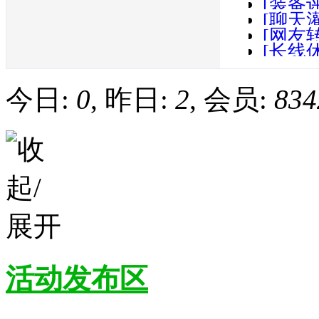
[装备
[聊天
变为GPS
[网友
[长线休
辉煌
今日:
0
, 昨日:
2
, 会员:
834
活动发布区