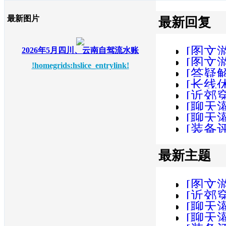
最新图片
最新回复
[图文
2026年5月四川、云南自驾流水账
[图文
水账
!homegrids:hslice_entrylink!
[答疑
都江堰
[长线休
条？！
[近郊
辉煌
[聊天灌
论坛三
[聊天
[装备
隔七八
变为GPS
最新主题
[图文
[近郊
水账
[聊天灌
论坛三
[聊天