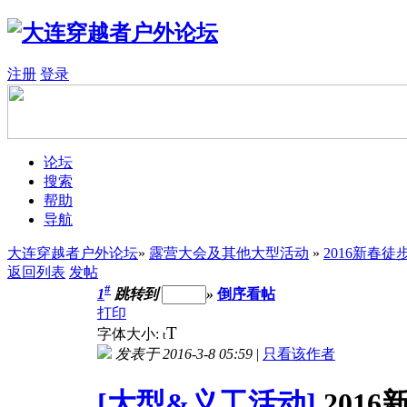
注册
登录
论坛
搜索
帮助
导航
大连穿越者户外论坛
»
露营大会及其他大型活动
»
2016新春徒
返回列表
发帖
#
1
跳转到
»
倒序看帖
打印
T
字体大小:
t
发表于 2016-3-8 05:59
|
只看该作者
[大型&义工活动]
201