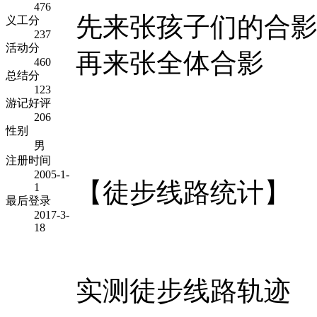
476
先来张孩子们的合
义工分
237
活动分
再来张全体合影
460
总结分
123
游记好评
206
性别
男
注册时间
2005-1-
【徒步线路统计】
1
最后登录
2017-3-
18
实测徒步线路轨迹