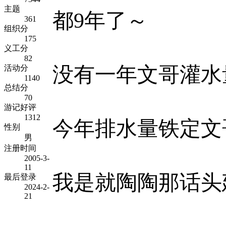
主题
都9年了～
361
组织分
175
义工分
82
没有一年文哥灌水
活动分
1140
总结分
70
游记好评
1312
今年排水量铁定文
性别
男
注册时间
2005-3-
11
我是就陶陶那话头
最后登录
2024-2-
21