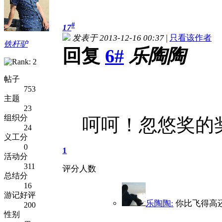
#
17
发表于 2013-12-16 00:37
|
只看该作者
铁杆驴
回复
6#
乐陶陶
帖子
753
主题
23
组织分
呵呵！忽悠奖的奖
24
义工分
0
1
活动分
311
评分人数
总结分
16
游记好评
乐陶陶:
你比飞得高
200
性别