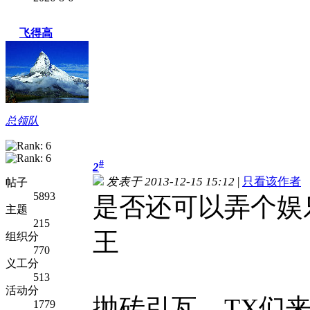
飞得高
总领队
#
2
发表于 2013-12-15 15:12
|
只看该作者
帖子
5893
是否还可以弄个娱
主题
215
王
组织分
770
义工分
513
活动分
抛砖引瓦，TX们
1779