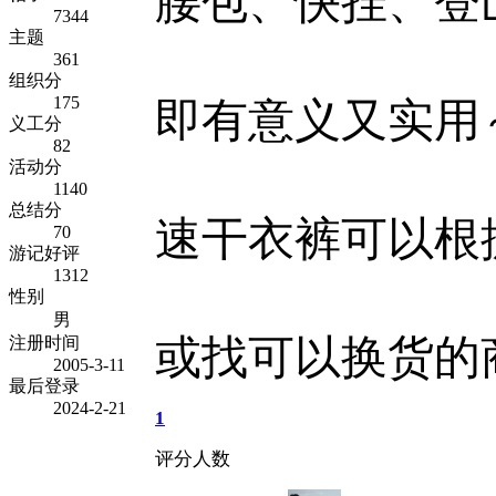
腰包、快挂、登
7344
主题
361
组织分
175
即有意义又实用
义工分
82
活动分
1140
总结分
速干衣裤可以根
70
游记好评
1312
性别
男
或找可以换货的
注册时间
2005-3-11
最后登录
2024-2-21
1
评分人数