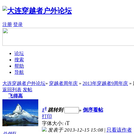
注册
登录
论坛
搜索
帮助
导航
大连穿越者户外论坛
»
穿越者周年庆
»
2013年穿越者9周年庆
»
返回列表
发帖
飞得高
#
1
跳转到
»
倒序看帖
打印
T
字体大小:
t
发表于 2013-12-15 15:08
|
只看该作者
总领队