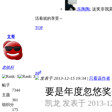
乐陶陶:
这奖非我
活着就的享受～
TOP
文哥
老铁杆
#
10
发表于 2013-12-15 19:34
|
只看该作者
帖子
要是年度忽悠奖
7344
主题
361
凯龙 发表于 2013-12-
组织分
175