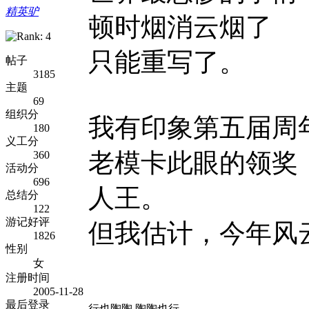
精英驴
顿时烟消云烟了
只能重写了。
帖子
3185
主题
69
组织分
我有印象第五届周
180
义工分
老模卡此眼的领奖
360
活动分
696
人王。
总结分
122
游记好评
但我估计，今年风
1826
性别
女
注册时间
2005-11-28
最后登录
行也陶陶 陶陶也行