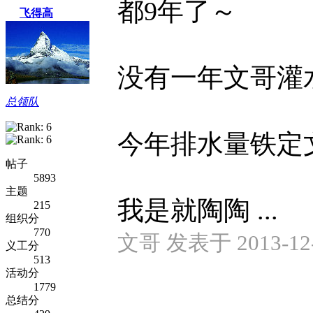
都9年了～
飞得高
没有一年文哥灌
总领队
今年排水量铁定
帖子
5893
主题
我是就陶陶 ...
215
组织分
770
文哥 发表于 2013-12-1
义工分
513
活动分
1779
总结分