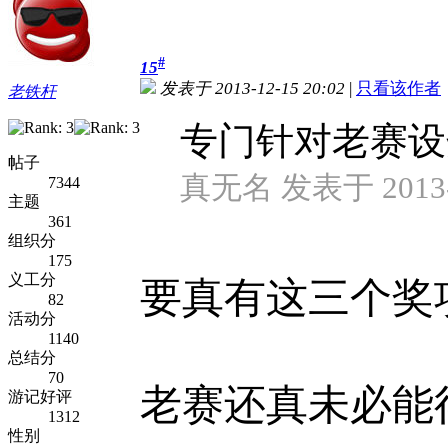
#
15
发表于 2013-12-15 20:02
|
只看该作者
老铁杆
专门针对老赛设
帖子
真无名 发表于 2013-1
7344
主题
361
组织分
175
义工分
要真有这三个奖
82
活动分
1140
总结分
70
老赛还真未必能
游记好评
1312
性别