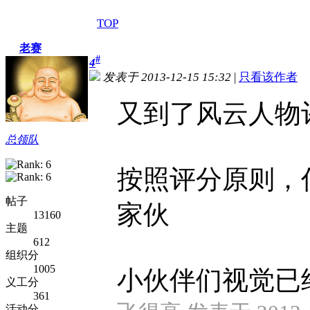
TOP
老赛
#
4
发表于 2013-12-15 15:32
|
只看该作者
又到了风云人物
总领队
按照评分原则，
帖子
家伙
13160
主题
612
组织分
1005
小伙伴们视觉已经疲
义工分
361
活动分