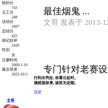
组织分
743
最佳烟鬼 ...
义工分
248
文哥 发表于 2013-12-
活动分
1697
总结分
425
游记好评
2426
性别
女
注册时间
2009-1-16
专门针对老赛设奖
最后登录
2025-10-5
行到水穷处, 坐看云起时。
偶然值林叟, 谈笑无还期。
TOP
文哥