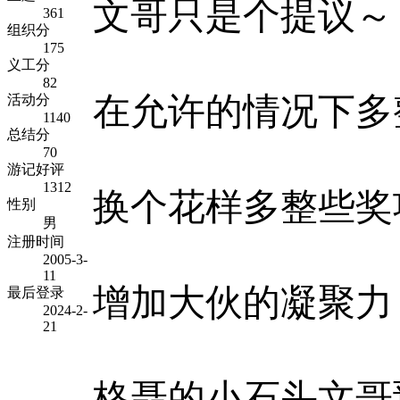
文哥只是个提议～
361
组织分
175
义工分
82
在允许的情况下多
活动分
1140
总结分
70
游记好评
1312
换个花样多整些奖
性别
男
注册时间
2005-3-
11
增加大伙的凝聚力
最后登录
2024-2-
21
格聂的小石头文哥