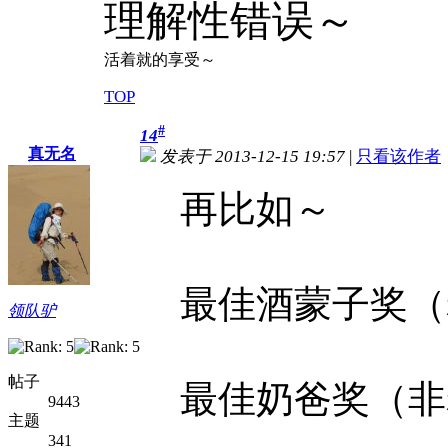
理解性错误～
活着就的享受～
TOP
#
14
真无名
发表于 2013-12-15 19:57
|
只看该作者
再比如～
最佳酒蒙子奖（
领队驴
帖子
最佳奶爸奖（非
9443
主题
341