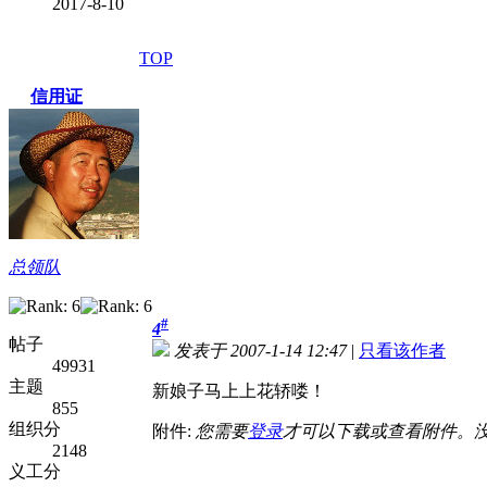
2017-8-10
TOP
信用证
总领队
#
4
帖子
发表于 2007-1-14 12:47
|
只看该作者
49931
主题
新娘子马上上花轿喽！
855
组织分
附件:
您需要
登录
才可以下载或查看附件。
2148
义工分