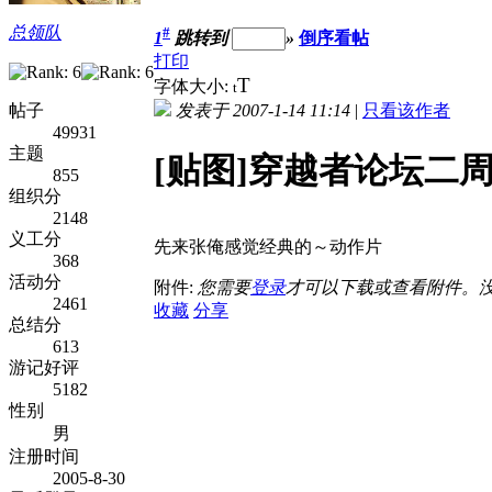
总领队
#
1
跳转到
»
倒序看帖
打印
T
字体大小:
t
帖子
发表于 2007-1-14 11:14
|
只看该作者
49931
主题
[贴图]穿越者论坛二
855
组织分
2148
义工分
先来张俺感觉经典的～动作片
368
活动分
附件:
您需要
登录
才可以下载或查看附件。
2461
收藏
分享
总结分
613
游记好评
5182
性别
男
注册时间
2005-8-30