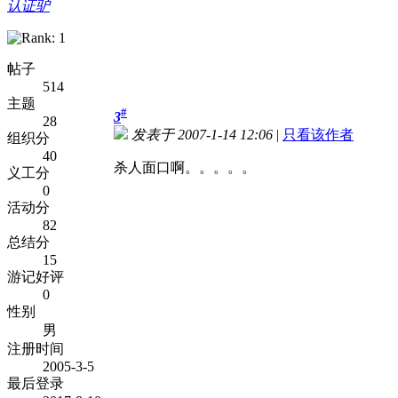
认证驴
帖子
514
主题
#
3
28
发表于 2007-1-14 12:06
|
只看该作者
组织分
40
杀人面口啊。。。。。
义工分
0
活动分
82
总结分
15
游记好评
0
性别
男
注册时间
2005-3-5
最后登录