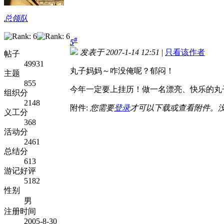
总领队
#
5
发表于 2007-1-14 12:51
|
只看该作者
帖子
49931
丸子妈妈～咋没俺呢？郁闷！
主题
855
今年一定要上挂历！做一名漂亮、快乐的丸
组织分
2148
附件:
您需要
登录
才可以下载或查看附件。
义工分
368
活动分
2461
总结分
613
游记好评
5182
性别
男
注册时间
2005-8-30