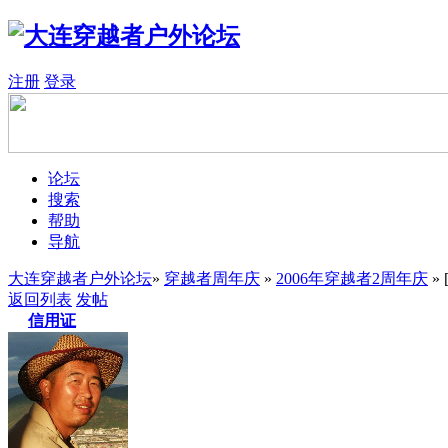
注册
登录
论坛
搜索
帮助
导航
大连穿越者户外论坛
»
穿越者周年庆
»
2006年穿越者2周年庆
»
返回列表
发帖
信用证