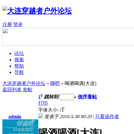
注册
登录
论坛
搜索
帮助
导航
大连穿越者户外论坛
»
聊吧
» 喝酒喝酒[大连]
返回列表
发帖
#
1
跳转到
»
倒序看帖
打印
T
字体大小:
t
admin
发表于 2010-5-30 00:20
|
只看该作者
喝酒喝酒[大连]