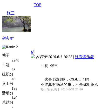
TOP
张三
铁杆驴
#
6
帖子
发表于 2010-6-1 10:22
|
只看该作者
2248
主题
回复 张三
63
组织分
40
这是TEST呢，你OUT了吧
义工分
不过真有喝酒的事，不是你组织么
193
格日乐 发表于 2010-5-31 21:26
活动分
149
总结分
7