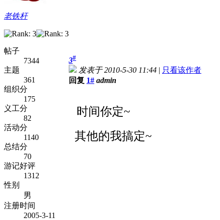
老铁杆
帖子
#
3
7344
主题
发表于 2010-5-30 11:44
|
只看该作者
361
回复
1#
admin
组织分
175
义工分
时间你定~
82
活动分
其他的我搞定~
1140
总结分
70
游记好评
1312
性别
男
注册时间
2005-3-11