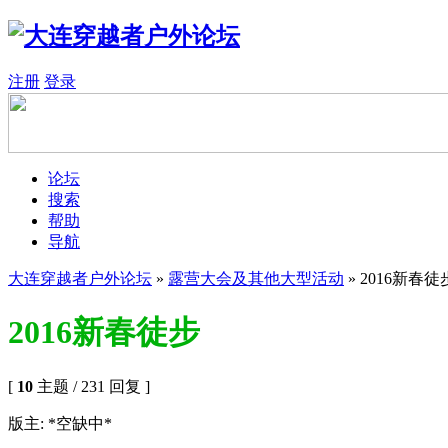
注册
登录
论坛
搜索
帮助
导航
大连穿越者户外论坛
»
露营大会及其他大型活动
» 2016新春徒
2016新春徒步
[
10
主题 / 231 回复 ]
版主: *空缺中*