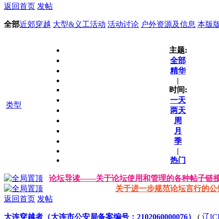
返回首页
发帖
全部
近郊穿越
大型&义工活动
活动讨论
户外资源及信息
本版
主题:
全部
精华
|
时间:
一天
类型
两天
周
月
季
|
热门
论坛导读——关于论坛使用和管理的各种帖子链
关于进一步规范论坛言行的公
返回首页
发帖
大连穿越者（大连市公安局备案编号：2102060000076）
(
辽IC