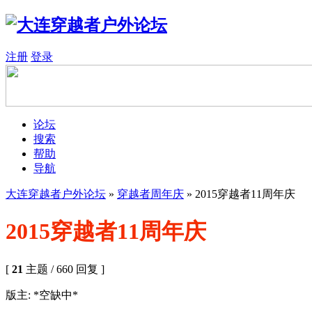
注册
登录
论坛
搜索
帮助
导航
大连穿越者户外论坛
»
穿越者周年庆
» 2015穿越者11周年庆
2015穿越者11周年庆
[
21
主题 / 660 回复 ]
版主: *空缺中*