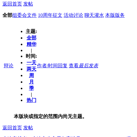
返回首页
发帖
全部
组委会文件
10周年征文
活动讨论
聊天灌水
本版版务
主题:
全部
精华
|
时间:
一天
辩论
作者/时间
回复
查看
最后发表
两天
周
月
季
|
热门
本版块或指定的范围内尚无主题。
返回首页
发帖