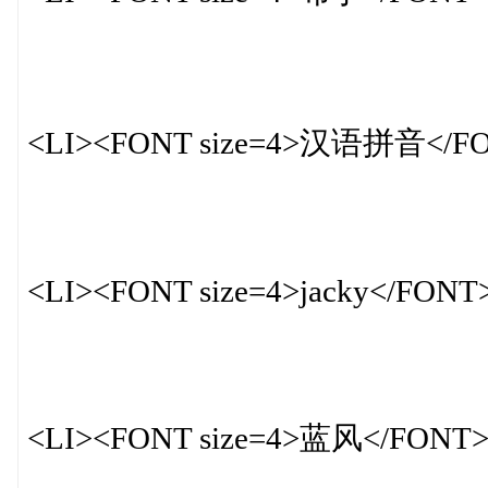
<LI><FONT size=4>汉语拼音</F
<LI><FONT size=4>jacky</FONT
<LI><FONT size=4>蓝风</FONT