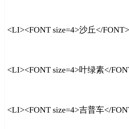
<LI><FONT size=4>沙丘</FONT
<LI><FONT size=4>叶绿素</FON
<LI><FONT size=4>吉普车</FON