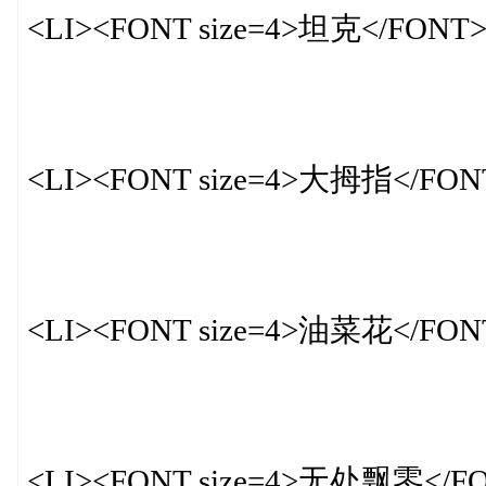
<LI><FONT size=4>坦克</FONT
<LI><FONT size=4>大拇指</FON
<LI><FONT size=4>油菜花</FON
<LI><FONT size=4>无处飘零</F