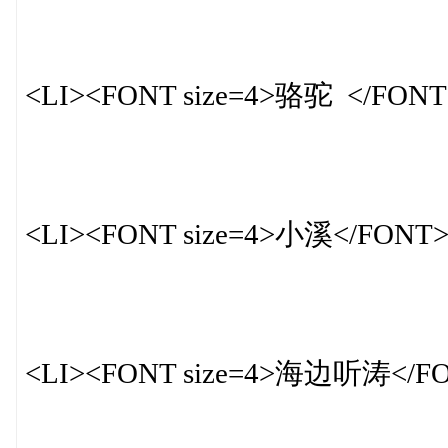
<LI><FONT size=4>骆驼 </FONT
<LI><FONT size=4>小溪</FONT
<LI><FONT size=4>海边听涛</F