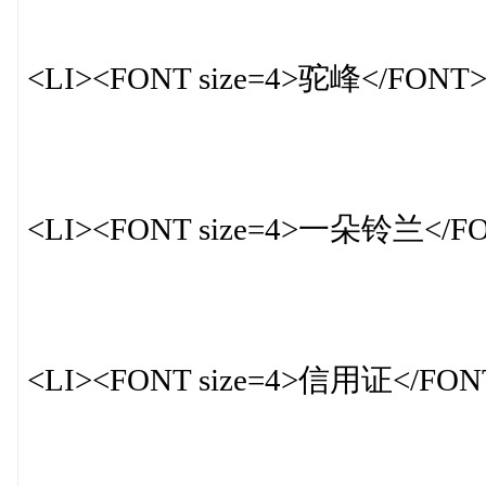
<LI><FONT size=4>驼峰</FONT
<LI><FONT size=4>一朵铃兰</F
<LI><FONT size=4>信用证</FON