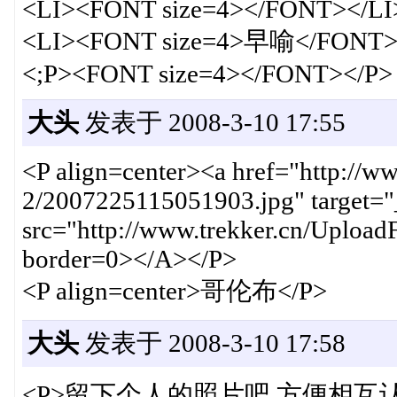
<LI><FONT size=4></FONT></LI
<LI><FONT size=4>早喻</FONT>
<;P><FONT size=4></FONT></P>
大头
发表于 2008-3-10 17:55
<P align=center><a href="http://w
2/2007225115051903.jpg" target=
src="http://www.trekker.cn/Uploa
border=0></A></P>
<P align=center>哥伦布</P>
大头
发表于 2008-3-10 17:58
<P>留下个人的照片吧,方便相互