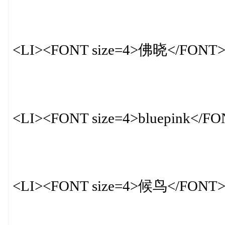
<LI><FONT size=4>佛晓</FONT
<LI><FONT size=4>bluepink</F
<LI><FONT size=4>候鸟</FONT