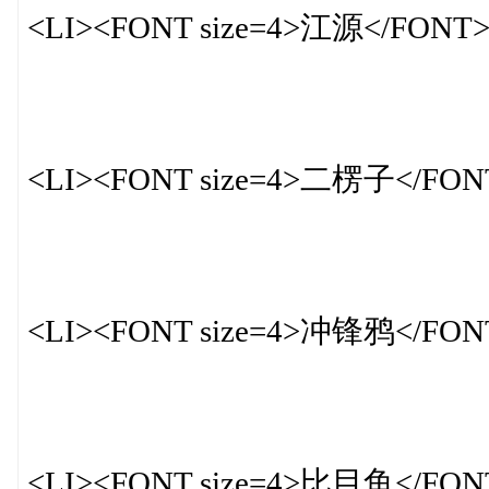
<LI><FONT size=4>江源</FONT
<LI><FONT size=4>二楞子</FON
<LI><FONT size=4>冲锋鸦</FON
<LI><FONT size=4>比目鱼</FON