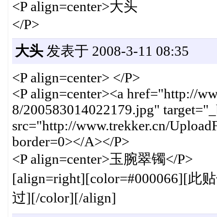
<P align=center>大头
</P>
大头
发表于 2008-3-11 08:35
<P align=center> </P>
<P align=center><a href="http://w
8/200583014022179.jpg" target="
src="http://www.trekker.cn/Uploa
border=0></A></P>
<P align=center>玉腕翠镯</P>
[align=right][color=#00006
过][/color][/align]