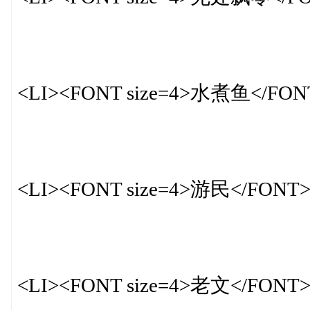
<LI><FONT size=4>水煮鱼</FON
<LI><FONT size=4>游民</FONT
<LI><FONT size=4>老文</FONT