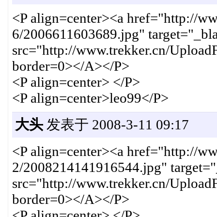
<P align=center><a href="http://w
6/2006611603689.jpg" target="_b
src="http://www.trekker.cn/Uploa
border=0></A></P>
<P align=center> </P>
<P align=center>leo99</P>
大头
发表于 2008-3-11 09:17
<P align=center><a href="http://w
2/2008214141916544.jpg" target=
src="http://www.trekker.cn/Uploa
border=0></A></P>
<P align=center> </P>