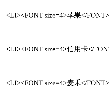
<LI><FONT size=4>苹果</FONT
<LI><FONT size=4>信用卡</FON
<LI><FONT size=4>麦禾</FONT