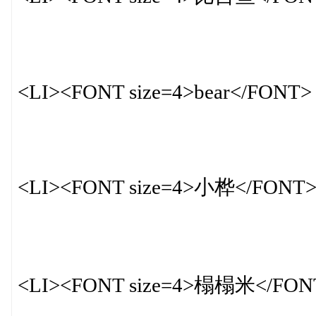
<LI><FONT size=4>bear</FONT>
<LI><FONT size=4>小桦</FONT
<LI><FONT size=4>榻榻米</FON