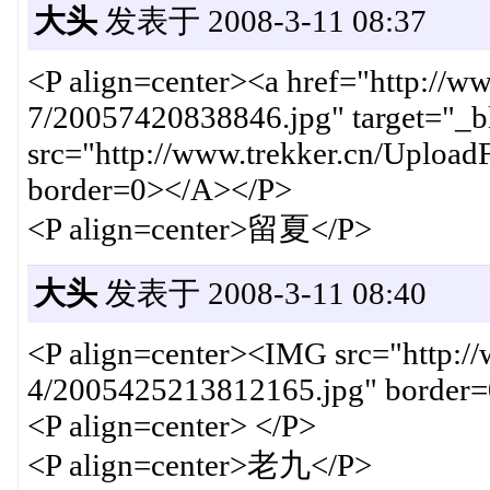
大头
发表于 2008-3-11 08:37
<P align=center><a href="http://w
7/20057420838846.jpg" target="_
src="http://www.trekker.cn/Uploa
border=0></A></P>
<P align=center>留夏</P>
大头
发表于 2008-3-11 08:40
<P align=center><IMG src="http://
4/2005425213812165.jpg" border
<P align=center> </P>
<P align=center>老九</P>