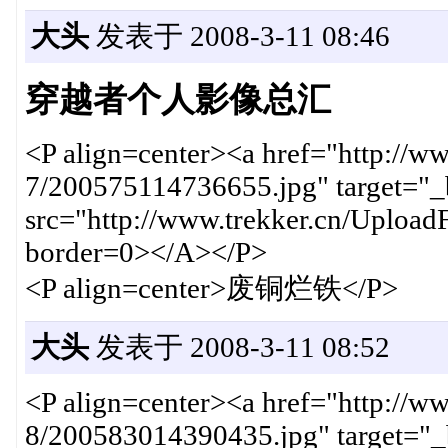
大头
发表于 2008-3-11 08:46
穿越者个人影像总汇
<P align=center><a href="http://w
7/200575114736655.jpg" target="
src="http://www.trekker.cn/Uploa
border=0></A></P>
<P align=center>废铜烂铁</P>
大头
发表于 2008-3-11 08:52
<P align=center><a href="http://w
8/200583014390435.jpg" target="