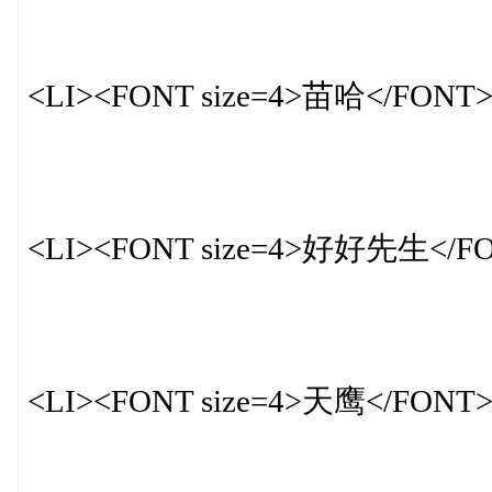
<LI><FONT size=4>苗哈</FONT
<LI><FONT size=4>好好先生</F
<LI><FONT size=4>天鹰</FONT