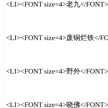
<LI><FONT size=4>老九</FONT
<LI><FONT size=4>废铜烂铁</F
<LI><FONT size=4>野外</FONT
<LI><FONT size=4>晓佛</FONT