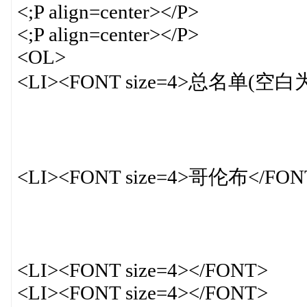
<;P align=center></P>
<;P align=center></P>
<OL>
<LI><FONT size=4>总名单(空
<LI><FONT size=4>哥伦布</FON
<LI><FONT size=4></FONT>
<LI><FONT size=4></FONT>