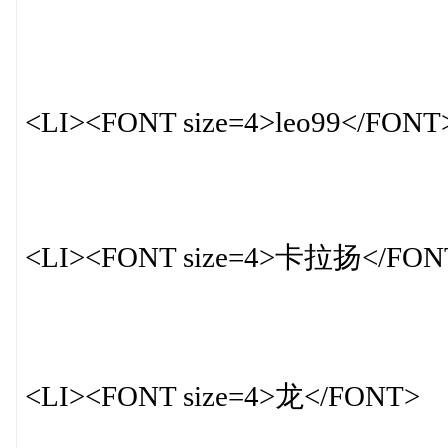
<LI><FONT size=4>leo99</FONT
<LI><FONT size=4>卡拉扬</FON
<LI><FONT size=4>龙</FONT>