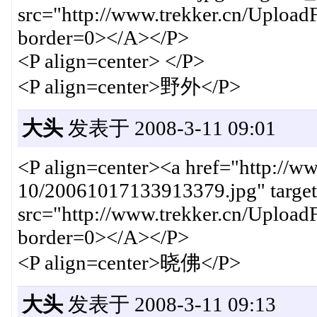
src="http://www.trekker.cn/Uploa
border=0></A></P>
<P align=center> </P>
<P align=center>野外</P>
大头
发表于 2008-3-11 09:01
<P align=center><a href="http://w
10/20061017133913379.jpg" targe
src="http://www.trekker.cn/Uploa
border=0></A></P>
<P align=center>晓佛</P>
大头
发表于 2008-3-11 09:13