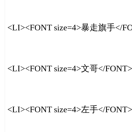
<LI><FONT size=4>暴走旗手</F
<LI><FONT size=4>文哥</FONT
<LI><FONT size=4>左手</FONT