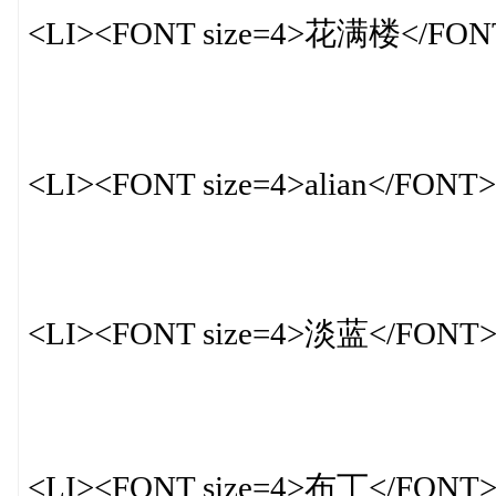
<LI><FONT size=4>花满楼</FON
<LI><FONT size=4>alian</FONT>
<LI><FONT size=4>淡蓝</FONT
<LI><FONT size=4>布丁</FONT