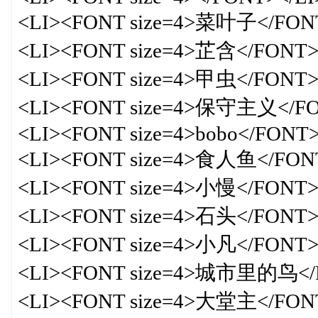
<LI><FONT size=4>菜叶子</FONT
<LI><FONT size=4>芷含</FONT>
<LI><FONT size=4>甲虫</FONT>
<LI><FONT size=4>保守主义</FO
<LI><FONT size=4>bobo</FONT>
<LI><FONT size=4>食人鱼</FONT
<LI><FONT size=4>小慢</FONT>
<LI><FONT size=4>石头</FONT>
<LI><FONT size=4>小凡</FONT>
<LI><FONT size=4>城市里的鸟</
<LI><FONT size=4>大堂主</FONT