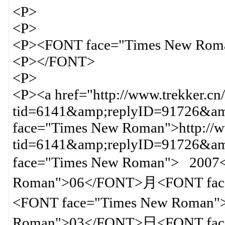
<P>
<P>
<P><FONT face="Times New Rom
<P></FONT>
<P>
<P><a href="http://www.trekker.cn
tid=6141&amp;replyID=91726&amp
face="Times New Roman">http://ww
tid=6141&amp;replyID=91726&
face="Times New Roman"> 200
Roman">06</FONT>月<FONT fac
<FONT face="Times New Roman
Roman">03</FONT>日<FONT fac