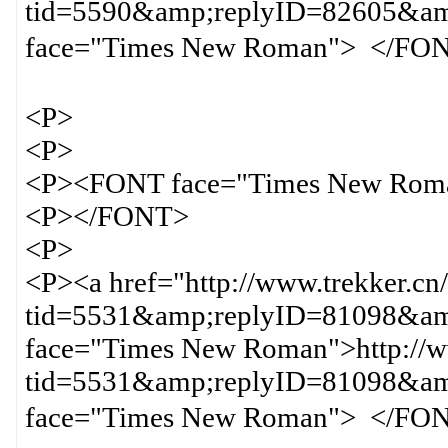
tid=5590&amp;replyID=82605&
face="Times New Roman
<P>
<P>
<P><FONT face="Times New Rom
<P></FONT>
<P>
<P><a href="http://www.trekker.cn
tid=5531&amp;replyID=81098&amp
face="Times New Roman">http://ww
tid=5531&amp;replyID=81098&
face="Times New Roman