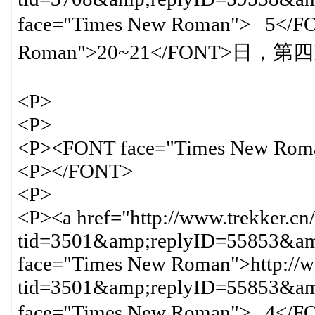
face="Times New Roman"> 5</
Roman">20~21</FONT>日
<P>
<P>
<P><FONT face="Times New Rom
<P></FONT>
<P>
<P><a href="http://www.trekker.cn
tid=3501&amp;replyID=55853&amp
face="Times New Roman">http://ww
tid=3501&amp;replyID=55853&
face="Times New Roman"> 4</