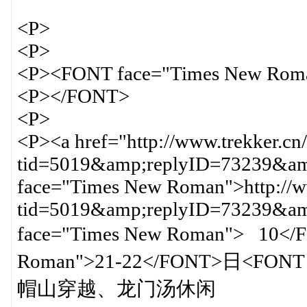
<P>
<P>
<P><FONT face="Times New Rom
<P></FONT>
<P>
<P><a href="http://www.trekker.cn
tid=5019&amp;replyID=73239&amp
face="Times New Roman">http://ww
tid=5019&amp;replyID=73239&
face="Times New Roman"> 10<
Roman">21-22</FONT>日<FONT f
帽山穿越、龙门汤休闲