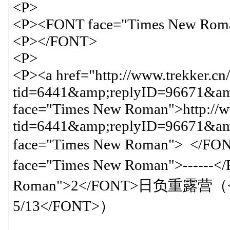
<P>
<P><FONT face="Times New Rom
<P></FONT>
<P>
<P><a href="http://www.trekker.cn
tid=6441&amp;replyID=96671&amp
face="Times New Roman">http://ww
tid=6441&amp;replyID=96671&
face="Times New Roman"
face="Times New Roman">-----
Roman">2</FONT>日负重露营（<FON
5/13</FONT>）