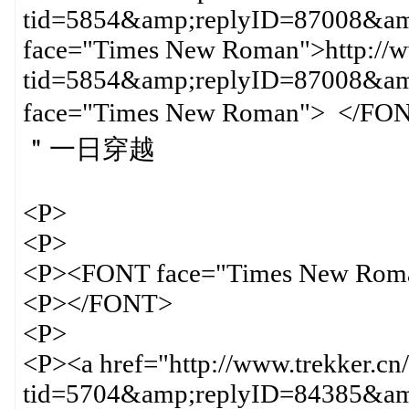
tid=5854&amp;replyID=87008&amp
face="Times New Roman">http://ww
tid=5854&amp;replyID=87008&
face="Times New Roman
＂一日穿越
<P>
<P>
<P><FONT face="Times New Rom
<P></FONT>
<P>
<P><a href="http://www.trekker.cn
tid=5704&amp;replyID=84385&amp