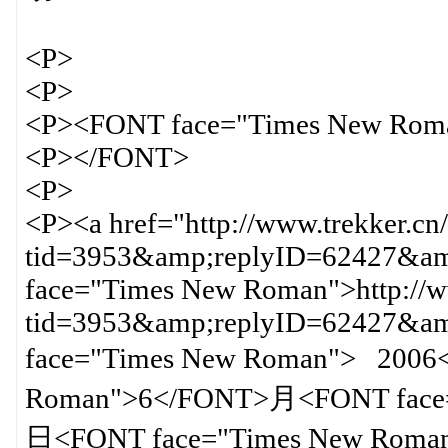
<P>
<P>
<P><FONT face="Times New Rom
<P></FONT>
<P>
<P><a href="http://www.trekker.cn
tid=3953&amp;replyID=62427&amp
face="Times New Roman">http://ww
tid=3953&amp;replyID=62427&
face="Times New Roman"> 200
Roman">6</FONT>月<FONT face=
日<FONT face="Times New Rom