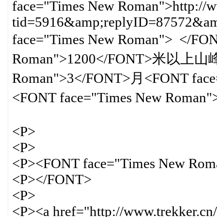
face="Times New Roman">http://ww
tid=5916&amp;replyID=87572&
face="Times New Roman"> </F
Roman">1200</FONT>米以上山峰
Roman">3</FONT>月<FONT face
<FONT face="Times New R
<P>
<P>
<P><FONT face="Times New Rom
<P></FONT>
<P>
<P><a href="http://www.trekker.cn