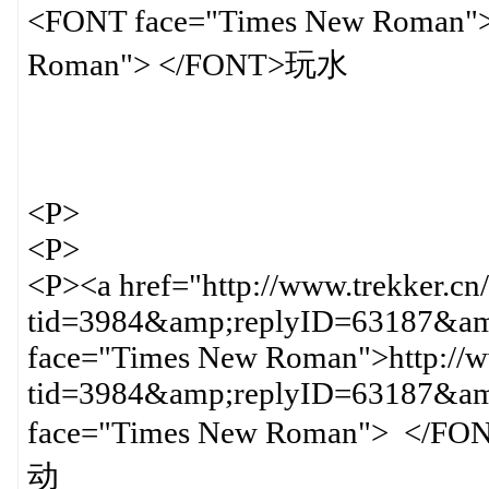
<FONT face="Times New Roman
Roman"> </FONT>玩水
<P>
<P>
<P><a href="http://www.trekker.cn
tid=3984&amp;replyID=63187&amp
face="Times New Roman">http://ww
tid=3984&amp;replyID=63187&
face="Times New Roman
动