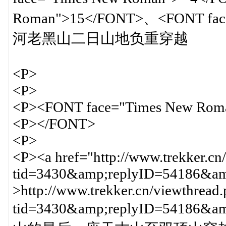
Roman">15</FONT>、<FONT fac
河老黑山二日山地负重穿越
<P>
<P>
<P><FONT face="Times New Rom
<P></FONT>
<P>
<P><a href="http://www.trekker.cn
tid=3430&amp;replyID=54186&amp
>http://www.trekker.cn/viewthread
tid=3430&amp;replyID=541