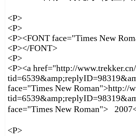
<P>
<P>
<P><FONT face="Times New Rom
<P></FONT>
<P>
<P><a href="http://www.trekker.cn
tid=6539&amp;replyID=98319&amp
face="Times New Roman">http://ww
tid=6539&amp;replyID=98319&
face="Times New Roman"> 20
<P>