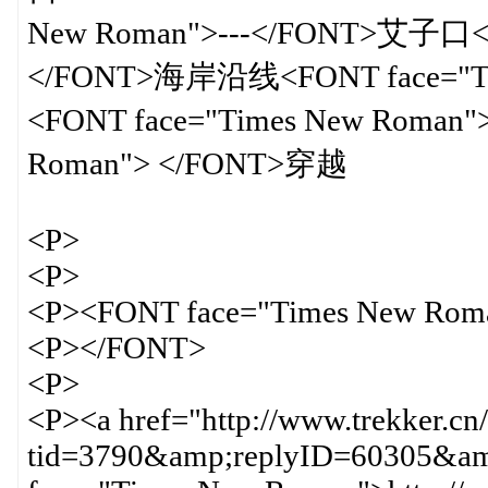
New Roman">---</FONT>艾子口<F
</FONT>海岸沿线<FONT face="Ti
<FONT face="Times New Roman
Roman"> </FONT>穿越
<P>
<P>
<P><FONT face="Times New Rom
<P></FONT>
<P>
<P><a href="http://www.trekker.cn
tid=3790&amp;replyID=60305&amp