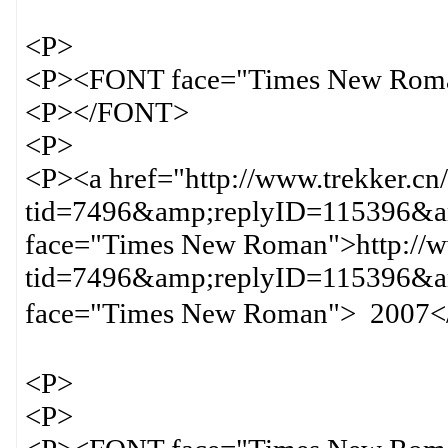
<P>
<P><FONT face="Times New Rom
<P></FONT>
<P>
<P><a href="http://www.trekker.cn
tid=7496&amp;replyID=115396&am
face="Times New Roman">http://ww
tid=7496&amp;replyID=115396
face="Times New Roman"> 2
<P>
<P>