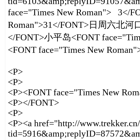
tid=6103&amp;replyID=91057&
face="Times New Roman"> 3</
Roman">31</FONT>日周六北河口<FO
</FONT>小平岛<FONT face="Tim
<FONT face="Times New Rom
<P>
<P>
<P><FONT face="Times New Rom
<P></FONT>
<P>
<P><a href="http://www.trekker.cn
tid=5916&amp;replyID=87572&amp