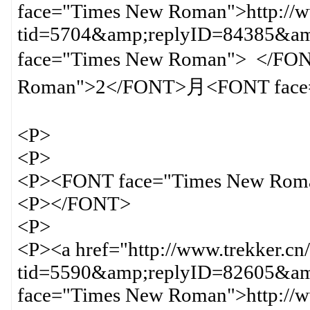
face="Times New Roman">http://ww
tid=5704&amp;replyID=84385&
face="Times New Roman"> </F
Roman">2</FONT>月<FONT fac
<P>
<P>
<P><FONT face="Times New Rom
<P></FONT>
<P>
<P><a href="http://www.trekker.cn
tid=5590&amp;replyID=82605&amp
face="Times New Roman">http://ww