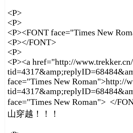
<P>
<P>
<P><FONT face="Times New Rom
<P></FONT>
<P>
<P><a href="http://www.trekker.cn
tid=4317&amp;replyID=68484&amp
face="Times New Roman">http://ww
tid=4317&amp;replyID=68484&
face="Times New Roman
山穿越！！！