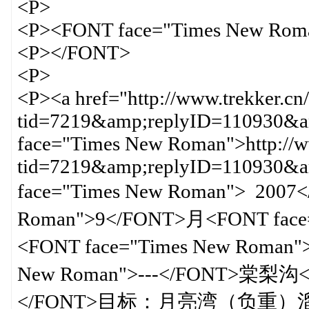
<P>
<P><FONT face="Times New Rom
<P></FONT>
<P>
<P><a href="http://www.trekker.cn
tid=7219&amp;replyID=110930&am
face="Times New Roman">http://ww
tid=7219&amp;replyID=110930
face="Times New Roman"> 2007
Roman">9</FONT>月<FONT fac
<FONT face="Times New Roma
New Roman">---</FONT>棠梨沟<F
</FONT>目标：月亮湾（负重）