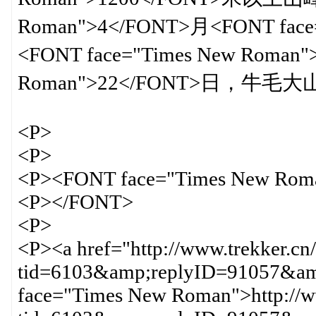
Roman">4</FONT>月<FONT face
<FONT face="Times New Roman
Roman">22</FONT>日，牛
<P>
<P>
<P><FONT face="Times New Rom
<P></FONT>
<P>
<P><a href="http://www.trekker.cn
tid=6103&amp;replyID=91057&amp
face="Times New Roman">http://ww