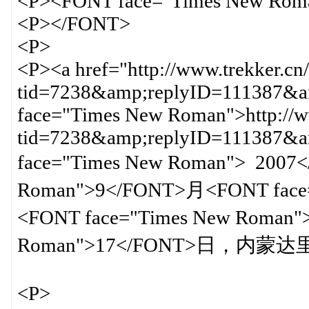
<P><FONT face="Times New Rom
<P></FONT>
<P>
<P><a href="http://www.trekker.cn
tid=7238&amp;replyID=111387&am
face="Times New Roman">http://ww
tid=7238&amp;replyID=111387&
face="Times New Roman"> 2007
Roman">9</FONT>月<FONT face
<FONT face="Times New Roman
Roman">17</FONT>日，内
<P>