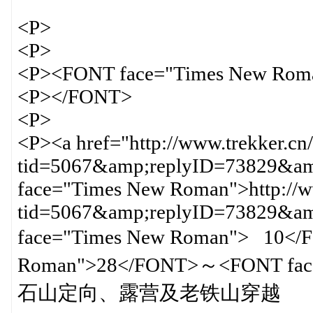
<P>
<P>
<P><FONT face="Times New Rom
<P></FONT>
<P>
<P><a href="http://www.trekker.cn
tid=5067&amp;replyID=73829&amp
face="Times New Roman">http://ww
tid=5067&amp;replyID=73829&
face="Times New Roman"> 10<
Roman">28</FONT>～<FONT fac
石山定向、露营及老铁山穿越