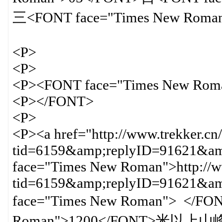
三<FONT face="Times New Rom
<P>
<P>
<P><FONT face="Times New Rom
<P></FONT>
<P>
<P><a href="http://www.trekker.cn
tid=6159&amp;replyID=91621&amp
face="Times New Roman">http://ww
tid=6159&amp;replyID=91621&
face="Times New Roman"> </F
Roman">1200</FONT>米以上山峰