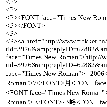
<P>
<P>
<P><FONT face="Times New Rom
<P></FONT>
<P>
<P><a href="http://www.trekker.cn
tid=3976&amp;replyID=62882&amp
face="Times New Roman">http://ww
tid=3976&amp;replyID=62882&
face="Times New Roman"> 200
Roman">7</FONT>月<FONT face
<FONT face="Times New Roman
Roman"> </FONT>小峪<FONT fac