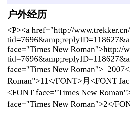
户外经历
<P><a href="http://www.trekker.cn
tid=7696&amp;replyID=118627&am
face="Times New Roman">http://ww
tid=7696&amp;replyID=118627
face="Times New Roman"> 2007
Roman">11</FONT>月<FONT fac
<FONT face="Times New Ro
face="Times New Roman">2<