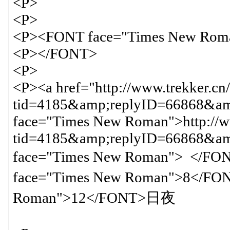
<P>
<P>
<P><FONT face="Times New Rom
<P></FONT>
<P>
<P><a href="http://www.trekker.cn
tid=4185&amp;replyID=66868&amp
face="Times New Roman">http://ww
tid=4185&amp;replyID=66868&
face="Times New Roman"
face="Times New Roman">8</FO
Roman">12</FONT>日夜