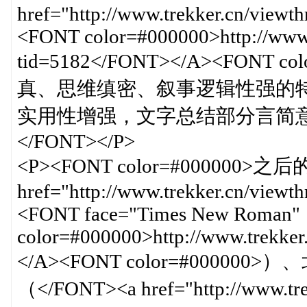
href="http://www.trekker.cn/viewth
<FONT color=#000000>http://www.
tid=5182</FONT></A><FONT 
真、思维缜密、叙事逻辑性强的
实用性增强，文字总结部分言简意
</FONT></P>
<P><FONT color=#000000>
href="http://www.trekker.cn/viewth
<FONT face="Times New Roman"
color=#000000>http://www.trekke
</A><FONT color=#000
（</FONT><a href="http://www.tre