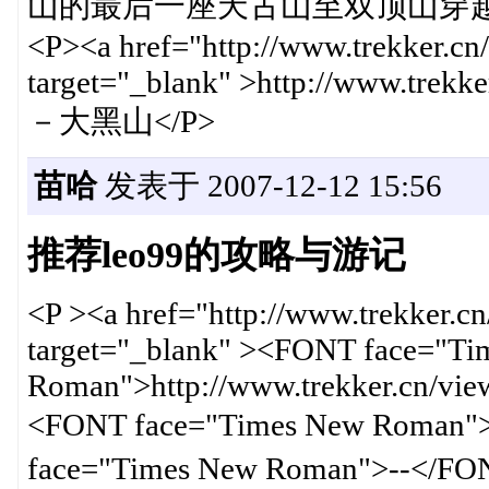
山的最后一座天古山至双顶山穿越<
<P><a href="http://www.trekker.cn
target="_blank" >http://www.trekk
－大黑山</P>
苗哈
发表于 2007-12-12 15:56
推荐leo99的攻略与游记
<P ><a href="http://www.trekker.c
target="_blank" ><FONT face="Ti
Roman">http://www.trekker.cn/vi
<FONT face="Times New Ro
face="Times New Roman">