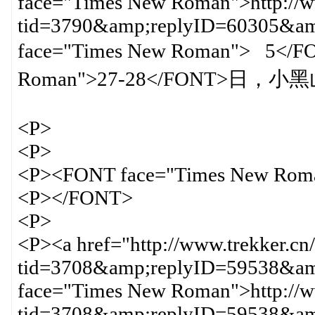
face="Times New Roman">http://ww
tid=3790&amp;replyID=60305&
face="Times New Roman"> 5</
Roman">27-28</FONT>日，
<P>
<P>
<P><FONT face="Times New Rom
<P></FONT>
<P>
<P><a href="http://www.trekker.cn
tid=3708&amp;replyID=59538&amp
face="Times New Roman">http://ww
tid=3708&amp;replyID=59538&