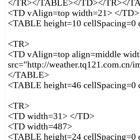
</TR></TABLE></TD></TR></T
<TD vAlign=top width=21> </T
<TABLE height=10 cellSpacing=0 
<TR>
<TD vAlign=top align=middle wi
src="http://weather.tq121.com.cn
</TABLE>
<TABLE height=46 cellSpacing=0 
<TR>
<TD width=31> </TD>
<TD width=487>
<TABLE height=24 cellSpacing=0 