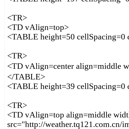
<TR>
<TD vAlign=top>
<TABLE height=50 cellSpacing=0 
<TR>
<TD vAlign=center align=middl
</TABLE>
<TABLE height=39 cellSpacing=0 
<TR>
<TD vAlign=top align=middle wi
src="http://weather.tq121.com.cn/