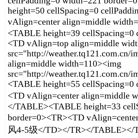
cellPadding=0 width=221 borde
height=50 cellSpacing=0 cellPad
vAlign=center align=middle wi
<TABLE height=39 cellSpacing=0 
<TD vAlign=top align=middle wid
src="http://weather.tq121.com.cn
align=middle width=110><img
src="http://weather.tq121.com.c
<TABLE height=55 cellSpacing=0 
<TD vAlign=center align=middle
</TABLE><TABLE height=33 cellS
border=0><TR><TD vAlign=cent
风4-5级</TD></TR></TABLE></T