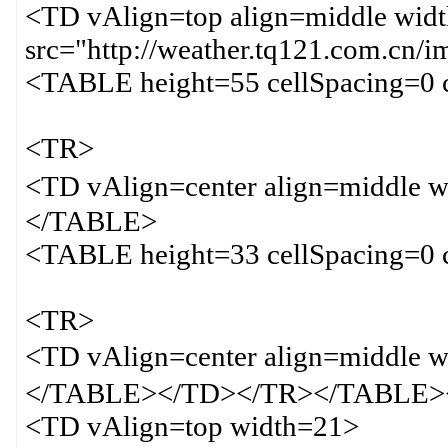
<TD vAlign=top align=middle wi
src="http://weather.tq121.com.c
<TABLE height=55 cellSpacing=0 
<TR>
<TD vAlign=center align=middle
</TABLE>
<TABLE height=33 cellSpacing=0 
<TR>
<TD vAlign=center align=middl
</TABLE></TD></TR></TABLE>
<TD vAlign=top width=21>