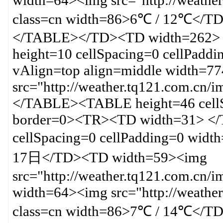
width=64><img src="http://weathe
class=cn width=86>6℃ / 12℃<
</TABLE></TD><TD width=262
height=10 cellSpacing=0 cellPad
vAlign=top align=middle width=7
src="http://weather.tq121.com.cn
</TABLE><TABLE height=46 cellS
border=0><TR><TD width=31> <
cellSpacing=0 cellPadding=0 wi
17日</TD><TD width=59><img
src="http://weather.tq121.com.cn/
width=64><img src="http://weathe
class=cn width=86>7℃ / 14℃<