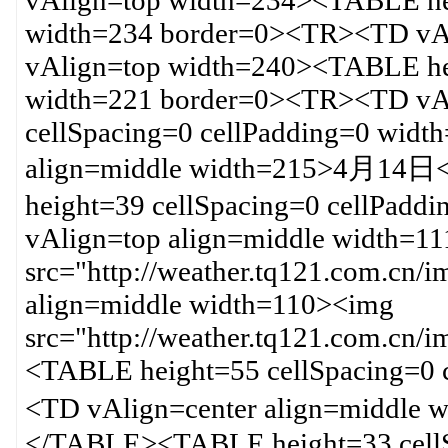
vAlign=top width=234><TABLE hei
width=234 border=0><TR><TD vA
vAlign=top width=240><TABLE hei
width=221 border=0><TR><TD vA
cellSpacing=0 cellPadding=0 wid
align=middle width=215>4月14
height=39 cellSpacing=0 cellPad
vAlign=top align=middle width=1
src="http://weather.tq121.com.cn
align=middle width=110><img
src="http://weather.tq121.com.c
<TABLE height=55 cellSpacing=0 
<TD vAlign=center align=middle
</TABLE><TABLE height=33 cellS