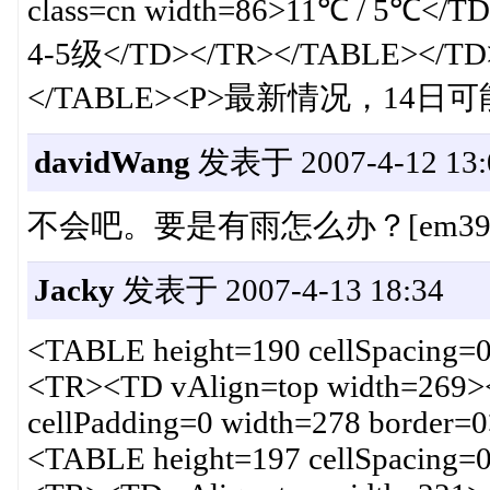
class=cn width=86>11℃ / 5
4-5级</TD></TR></TABLE></TD>
</TABLE><P>最新情况，14日可
davidWang
发表于 2007-4-12 13:
不会吧。要是有雨怎么办？[em39][
Jacky
发表于 2007-4-13 18:34
<TABLE height=190 cellSpacing=0
<TR><TD vAlign=top width=269><
cellPadding=0 width=278 border
<TABLE height=197 cellSpacing=0