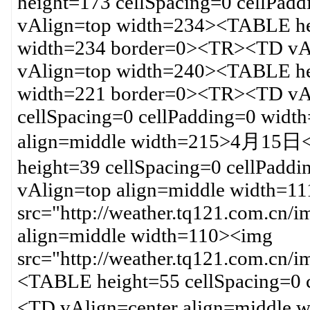
height=173 cellSpacing=0 cellPa
vAlign=top width=234><TABLE hei
width=234 border=0><TR><TD vA
vAlign=top width=240><TABLE hei
width=221 border=0><TR><TD vA
cellSpacing=0 cellPadding=0 wid
align=middle width=215>4月15
height=39 cellSpacing=0 cellPad
vAlign=top align=middle width=1
src="http://weather.tq121.com.cn
align=middle width=110><img
src="http://weather.tq121.com.c
<TABLE height=55 cellSpacing=0 
<TD vAlign=center align=middle