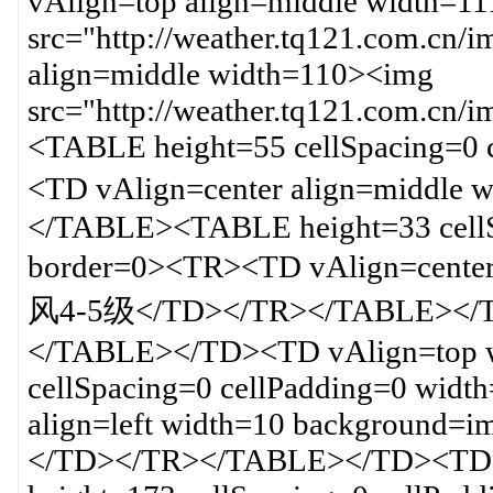
vAlign=top align=middle width=1
src="http://weather.tq121.com.cn
align=middle width=110><img
src="http://weather.tq121.com.c
<TABLE height=55 cellSpacing=0 
<TD vAlign=center align=middle
</TABLE><TABLE height=33 cellS
border=0><TR><TD vAlign=cent
风4-5级</TD></TR></TABLE></T
</TABLE></TD><TD vAlign=top 
cellSpacing=0 cellPadding=0 wid
align=left width=10 background=
</TD></TR></TABLE></TD><TD 