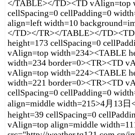
</TABLE></TD><TD vAlign=top 
cellSpacing=0 cellPadding=0 wid
align=left width=10 background=
</TD></TR></TABLE></TD><TD 
height=173 cellSpacing=0 cellPa
vAlign=top width=234><TABLE hei
width=234 border=0><TR><TD vA
vAlign=top width=224><TABLE hei
width=221 border=0><TR><TD vA
cellSpacing=0 cellPadding=0 wid
align=middle width=215>4月13
height=39 cellSpacing=0 cellPad
vAlign=top align=middle width=1
src="http://weather.tq121.com.cn