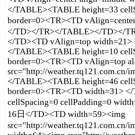
</TABLE><TABLE height=33 cellS
border=0><TR><TD vAlign=cente
</TD></TR></TABLE></TD></T
</TD><TD vAlign=top width=21
</TABLE><TABLE height=10 cellS
border=0><TR><TD vAlign=top al
src="http://weather.tq121.com.cn
</TABLE><TABLE height=46 cellS
border=0><TR><TD width=31> <
cellSpacing=0 cellPadding=0 wi
16日</TD><TD width=59><img
src="http://weather.tq121.com.cn/