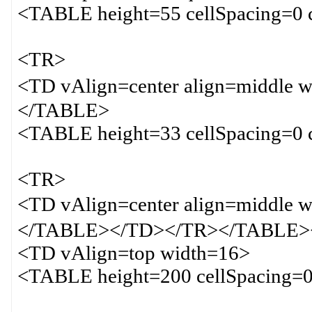
<TABLE height=55 cellSpacing=0 
<TR>
<TD vAlign=center align=middle
</TABLE>
<TABLE height=33 cellSpacing=0 
<TR>
<TD vAlign=center align=midd
</TABLE></TD></TR></TABLE>
<TD vAlign=top width=16>
<TABLE height=200 cellSpacing=0