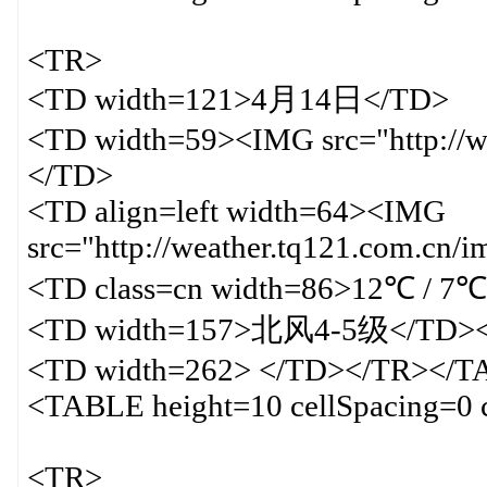
<TR>
<TD width=121>4月14日</TD>
<TD width=59><IMG src="http://we
</TD>
<TD align=left width=64><IMG
src="http://weather.tq121.com.cn/
<TD class=cn width=86>12℃ / 7
<TD width=157>北风4-5级</TD><
<TD width=262> </TD></TR></
<TABLE height=10 cellSpacing=0 
<TR>