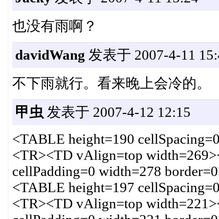
也没有雨啊？
davidWang
发表于 2007-4-11 15:
不下雨就行。看来晚上会冷的。
甲虫
发表于 2007-4-12 12:15
<TABLE height=190 cellSpacing=0
<TR><TD vAlign=top width=269><
cellPadding=0 width=278 border
<TABLE height=197 cellSpacing=0
<TR><TD vAlign=top width=221><