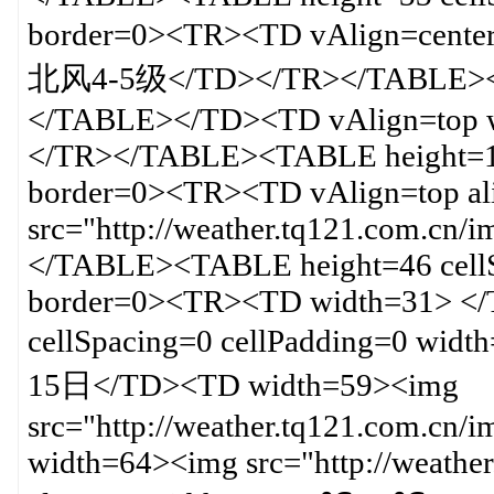
border=0><TR><TD vAlign=cent
北风4-5级</TD></TR></TABLE><
</TABLE></TD><TD vAlign=top 
</TR></TABLE><TABLE height=10 
border=0><TR><TD vAlign=top al
src="http://weather.tq121.com.cn
</TABLE><TABLE height=46 cellS
border=0><TR><TD width=31> <
cellSpacing=0 cellPadding=0 wi
15日</TD><TD width=59><img
src="http://weather.tq121.com.cn/
width=64><img src="http://weathe