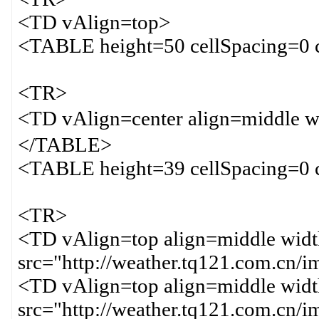
<TD vAlign=top>
<TABLE height=50 cellSpacing=0 
<TR>
<TD vAlign=center align=middl
</TABLE>
<TABLE height=39 cellSpacing=0 
<TR>
<TD vAlign=top align=middle wi
src="http://weather.tq121.com.cn/
<TD vAlign=top align=middle wi
src="http://weather.tq121.com.c