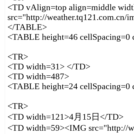
<TD vAlign=top align=middle wi
src="http://weather.tq121.com.cn
</TABLE>
<TABLE height=46 cellSpacing=0 
<TR>
<TD width=31> </TD>
<TD width=487>
<TABLE height=24 cellSpacing=0 
<TR>
<TD width=121>4月15日</TD>
<TD width=59><IMG src="http://we