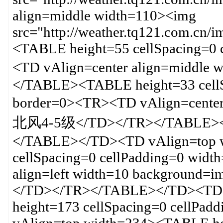
align=middle width=110><img
src="http://weather.tq121.com.c
<TABLE height=55 cellSpacing=0 
<TD vAlign=center align=middle
</TABLE><TABLE height=33 cellS
border=0><TR><TD vAlign=cent
北风4-5级</TD></TR></TABLE><
</TABLE></TD><TD vAlign=top 
cellSpacing=0 cellPadding=0 wid
align=left width=10 background=
</TD></TR></TABLE></TD><TD 
height=173 cellSpacing=0 cellPa