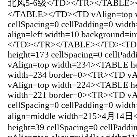
北风5-6级</TD></TR></TABLE><
</TABLE></TD><TD vAlign=top 
cellSpacing=0 cellPadding=0 wid
align=left width=10 background=
</TD></TR></TABLE></TD><TD 
height=173 cellSpacing=0 cellPa
vAlign=top width=234><TABLE hei
width=234 border=0><TR><TD vA
vAlign=top width=224><TABLE hei
width=221 border=0><TR><TD vA
cellSpacing=0 cellPadding=0 wid
align=middle width=215>4月14
height=39 cellSpacing=0 cellPad