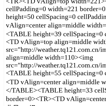
<TR><TD vAlign=top width=221><
cellPadding=0 width=221 borde
height=50 cellSpacing=0 cellPad
vAlign=center align=middle wi
<TABLE height=39 cellSpacing=0 
<TD vAlign=top align=middle wid
src="http://weather.tq121.com.cn
align=middle width=110><img
src="http://weather.tq121.com.c
<TABLE height=55 cellSpacing=0 
<TD vAlign=center align=middle
</TABLE><TABLE height=33 cellS
border=0><TR><TD vAlign=cent