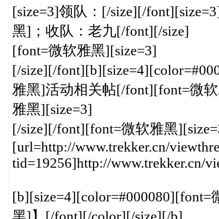
[size=3]领队：[/size][/font][si
黑]；收队：老九[/font][/size]
[font=微软雅黑][size=3]
[/size][/font][b][size=4][colo
雅黑]活动相关帖[/font][font=微软雅黑]】
雅黑][size=3]
[/size][/font][font=微软雅黑][size=
[url=http://www.trekker.cn/viewthr
tid=19256]http://www.trekker.cn/v
[b][size=4][color=#000080]
黑]】[/font][/color][/size][/b]