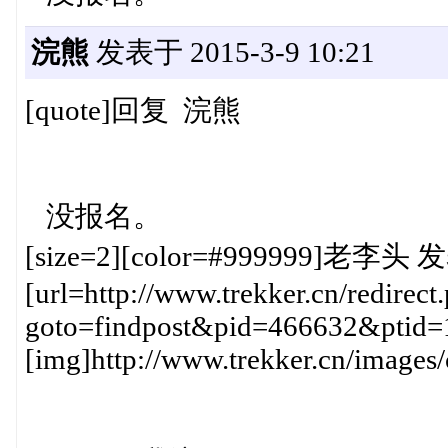
浣熊
发表于 2015-3-9 10:21
[quote]回复 浣熊
没报名。
[size=2][color=#999999]老李头 发表
[url=http://www.trekker.cn/redirect
goto=findpost&pid=466632&ptid=
[img]http://www.trekker.cn/images/